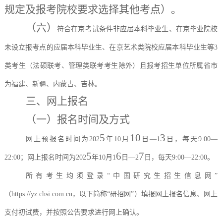
规定
及报考院校要求
选择其他考点）。
（六）
符合在京考试条件非应届本科毕业生、在京毕业院校
未设立报考点的应届本科毕业生、在京艺术类院校应届本科毕业生等
3
类考生（法硕联考、管理类联考考生除外）且报考招生单位所属省市
为福建、新疆、内蒙古、吉林。
三、网上报名
（一）报名时间及方式
5
10
3
网上预报名时间为
202
年
10月
日
—1
日，每天
9:00—
5
6
7
22:00；网上报名时间为202
年
10月1
日
—2
日，每天
9:00—22:00。
所有考生均须登录
“中国研究生招生信息网”
（https://yz.chsi.com.cn，以下简称“研招网”）填报网上报名信息、网上
支付初试费，并按照公告要求进行网上确认。