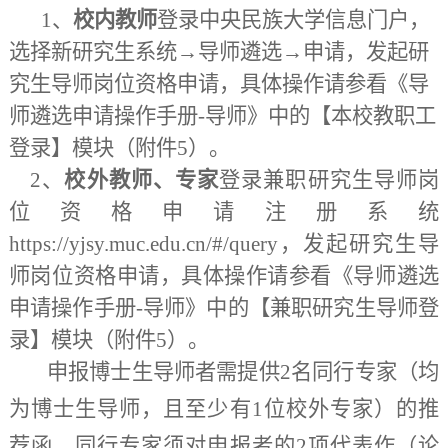
1、
校内教师
登录
中央民族大学信息门户
，
选择新研究生系统→
导师遴选
→
申请，发起研
究生
导师
岗位资格申请，
具体操作请参
看《
导
师
遴选
申请操作手册-导师
》中的
【本校教职工
登录】
模块
（附件
5
）。
2、
校外教师、专家
登录
兼职研究生导师岗
位资格申请注册系统
https://yjsy.muc.edu.cn/#/query，发起研究生导
师岗位资格申请，
具体操作请
参看《
导师
遴选
申请操作手册-导师
》中的
【兼职
研究生
导师
登
录
】
模块
（附件
5
）
。
申报博士生导师者需提供2名同行专家（均
为博士生导师，且至少有1位校外专家）的推
荐函，同行专家须对申报者的2项代表作（论