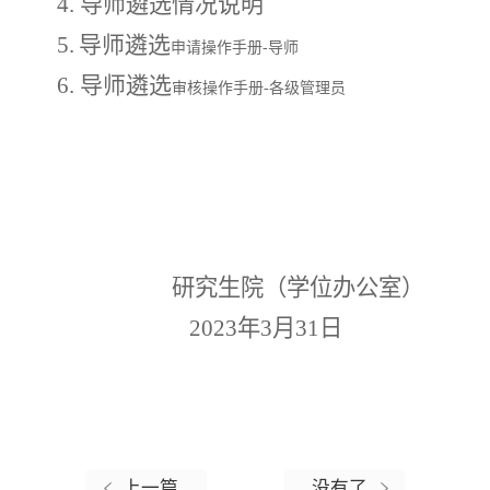
4. 导师遴选情况说明
5
.
导师
遴选
申请操作手册
-导师
6
.
导师
遴选
审核操作手册
-各级管理员
研究生院（学位办公室）
202
3
年
3
月
31
日
上一篇
没有了