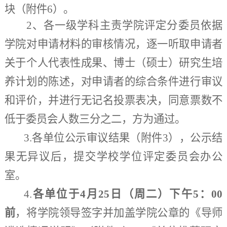
块
（附件
6
）。
2、各
一级学科主责学院评定分委员
依据
学院对申请材料的审核情况，逐一听取申请者
关于个人代表性成果、博士（硕士）研究生培
养计划的陈述，对申请者的综合条件进行审议
和评价，并进行无记名投票表决，同意票数不
低于委员会人数三分之二，方为通过。
3
.各单位公示审议结果
（
附件3
）
，
公示结
果无异议后，
提交学校学位评定委员会办公
室。
4
.
各单位于
4
月
25
日
（
周二
）
下午5：00
前
，
将
学院领导
签字并加盖学院公章的
《
导师