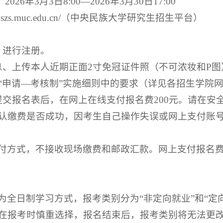
：
2026年3月3日8:00—2026年3月30日17:00
://yjszs.muc.edu.cn/（中央民族大学研究生招生平台）
，进行注册。
息、上传本人近期正面2寸免冠证件照（不可浓妆和P
“申请—考核制”实施细则中的要求（详见各招生学院
提交报名表后，在网上在线支付报名费200元。请在安
认缴费是否成功，因考生自己操作失误或网上支付账
付方式，不接收现场缴费和邮政汇款。网上支付报名
为全日制学习方式，报考类别分为“非定向就业”和“定
在报考时慎重选择，报名结束后，报考类别将无法更