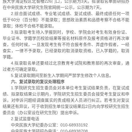
族大学海淀校区北智楼226门口，公示期为3天。拟录取名单由研招办
在中央民族大学研究生院官网统一公示，公示期为7天。
2.综合面试成绩、专业笔试成绩、复试成绩、最终成绩任何一项
低于60分（百分制）不能录取；思想政治素质和品德考察不合格不能
录取；体检不合格不能录取。
3.拟录取考生待入学报到时，学校、学院会对考生有效身份证、
毕业证书、学籍学历校验结果等报名材料原件及报考资格进行再次审
查，任何时候，一旦发现考生有不符合报考条件、弄虚作假者，一经
查实，一律不予录取，已经录取的取消录取资格，已入学籍的，取消
学籍。
4.拟录取名单还要经过北京教育考试院和教育部的再次审查，通
过者方可确定录取。
5.复试录取期间至新生入学期间严禁学生修改个人信息。
六、复试录取的复议处理程序
1.学院研究生招生委员会对本单位考生复试结果负责，在复试成
绩、拟录取结果公示期内，学院研究生招生委员会接受考生复议和申
诉，对申诉问题经调查属实的责成相关人员进行纠正。若考生对复议
结果还有异议，可于收到招生单位复议结果后2日内向学校研究生招生
委员会（办公室设在研究生院）提出申诉。
2.复试监督电话
中央民族大学纪委办公室：010-68933192
中央民族大学研招办电话：010-68938708