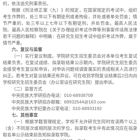
的，依法追究刑事责任。
根据《刑法修正案（九）》的规定，在国家规定的考试中，组织
考生作弊的，处三年以下有期徒刑或者拘役，并处或者单处罚金；情
节严重的，处三年以上七年以下有期徒刑，并处罚金。最高人民法
院、最高人民检察院在《关于办理组织考试作弊等刑事案件适用法律
若干问题的解释》中明确：在研究生招生考试中组织考试作弊，属于
情节严重。
六、复议与监督
（一）实行复议制度。学院研究生招生委员会对本单位考生复试
结果负责，在复试成绩、拟录取结果公示期内，学院研究生招生委员
会接受考生复议和申诉，对申诉问题经调查属实的责成相关人员进行
纠正。若考生对复议结果还有异议，可在收到学院复议结果后2日内向
学校研究生招生委员会（办公室设在研究生院）提出申诉。
（二）监督方式
中央民族大学研招办电话：010-68938708
中央民族大学研招办邮箱：68932544@163.com
中央民族大学纪委办公室电话：010-68933192
七、其他事宜
（一）根据学籍管理规定，学校不允许研究生同时攻读两个以上
（含）不同层次或相同层次的学位，拟录取考生中有此情况应在拟录
取名单公示结束前告知拟录取学院。