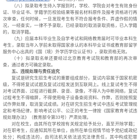
（八）拟录取考生待入学报到时，学校、学院会对考生有效身份
证、毕业证书、学籍学历校验结果等报名材料原件及报考资格进行再
次审查，任何时候，一旦发现考生有不符合报考条件、弄虚作假的情
况，一经查实，一律不予录取，已经录取的取消录取资格，已入学籍
的，取消学籍。
（九）应届本科毕业生及自学考试和网络教育届时可毕业本科生
考生，录取当年入学前未取得国家承认的本科毕业证书或教育部留学
服务中心出具的《国（境）外学历学位认证书》，录取资格无效。
（十）拟录取名单还要经过北京教育考试院和教育部的再次审
查，通过者方可确定录取。
五、违规处理与责任追究
复试是研究生招生考试的重要组成部分，复试内容属于国家机密
级，不得将复试试题及复试过程发送到互联网上。线上复试考生不得
对考试界面、过程进行截屏、录音、录像，不得人为中断网络，复试
过程考生不得缩屏，不得使用电子设备查阅资料、作弊，否则按照复
试作弊处理，取消复试成绩。对在研究生招生考试中违反考试管理规
定和考场纪律，影响考试公平、公正的考生一律按《国家教育考试违
规处理办法》（教育部令第33号）严肃处理。
对在校生，由其所在学校按有关规定给予处分，直至开除学籍；
对在职考生，应通知其所在单位，由所在单位视情节给予党纪或政纪
处分；构成违法的，由司法机关依法追究法律责任，其中构成犯罪