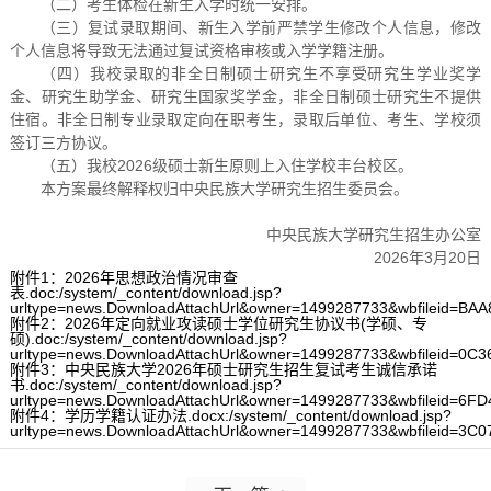
（二）考生体检在新生入学时统一安排。
（三）复试录取期间、新生入学前严禁学生修改个人信息，修改
个人信息将导致无法通过复试资格审核或入学学籍注册。
（四）我校录取的非全日制硕士研究生不享受研究生学业奖学
金、研究生助学金、研究生国家奖学金，非全日制硕士研究生不提供
住宿。非全日制专业录取定向在职考生，录取后单位、考生、学校须
签订三方协议。
（五）我校2026级硕士新生原则上入住学校丰台校区。
本方案最终解释权归中央民族大学研究生招生委员会。
中央民族大学研究生招生办公室
2026年3月20日
附件1：2026年思想政治情况审查
表.doc:/system/_content/download.jsp?
urltype=news.DownloadAttachUrl&owner=1499287733&wbfileid=
附件2：2026年定向就业攻读硕士学位研究生协议书(学硕、专
硕).doc:/system/_content/download.jsp?
urltype=news.DownloadAttachUrl&owner=1499287733&wbfileid=
附件3：中央民族大学2026年硕士研究生招生复试考生诚信承诺
书.doc:/system/_content/download.jsp?
urltype=news.DownloadAttachUrl&owner=1499287733&wbfileid=
附件4：学历学籍认证办法.docx:/system/_content/download.jsp?
urltype=news.DownloadAttachUrl&owner=1499287733&wbfileid=