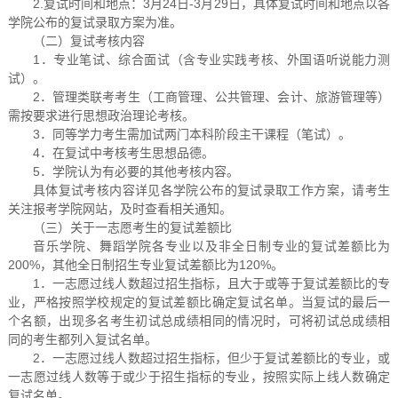
2.复试时间和地点：3月24日-3月29日，具体复试时间和地点以各
学院公布的复试录取方案为准。
（二）复试考核内容
1．专业笔试、综合面试（含专业实践考核、外国语听说能力测
试）。
2．管理类联考考生（工商管理、公共管理、会计、旅游管理等）
需按要求进行思想政治理论考核。
3．同等学力考生需加试两门本科阶段主干课程（笔试）。
4．在复试中考核考生思想品德。
5．学院认为有必要的其他考核内容。
具体复试考核内容详见各学院公布的复试录取工作方案，请考生
关注报考学院网站，及时查看相关通知。
（三）关于一志愿考生的复试差额比
音乐学院、舞蹈学院各专业以及非全日制专业的复试差额比为
200%，其他全日制招生专业复试差额比为120%。
1．一志愿过线人数超过招生指标，且大于或等于复试差额比的专
业，严格按照学校规定的复试差额比确定复试名单。当复试的最后一
个名额，出现多名考生初试总成绩相同的情况时，可将初试总成绩相
同的考生都列入复试名单。
2．一志愿过线人数超过招生指标，但少于复试差额比的专业，或
一志愿过线人数等于或少于招生指标的专业，按照实际上线人数确定
复试名单。