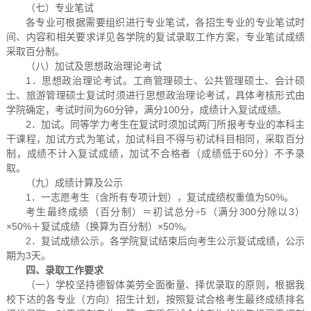
（七）专业笔试
各专业可根据需要组织进行专业笔试，各招生专业的专业笔试时
间、内容和相关要求详见各学院的复试录取工作方案，专业笔试成绩
采取百分制。
（八）加试及思想政治理论考试
1．思想政治理论考试。工商管理硕士、公共管理硕士、会计硕
士、旅游管理硕士复试时须进行思想政治理论考试，具体考核形式由
学院确定，考试时间为60分钟，满分100分，成绩计入复试成绩。
2．加试。同等学力考生在复试时须加试两门所报考专业的本科主
干课程，加试方式为笔试，加试科目不得与初试科目相同，采取百分
制，成绩不计入复试成绩，加试不合格者（成绩低于60分）不予录
取。
（九）成绩计算及公示
1．一志愿考生（含所有专项计划），复试成绩权重值为50%。
考生最终成绩（百分制）＝初试总分÷5（满分300分除以3）
×50%＋复试成绩（换算为百分制）×50%。
2．复试成绩公示。各学院复试结束后向考生公示复试成绩，公示
期为3天。
四、录取工作要求
（一）学校坚持德智体美劳全面衡量、择优录取的原则，根据我
校下达的各专业（方向）招生计划，按照复试合格考生最终成绩排名