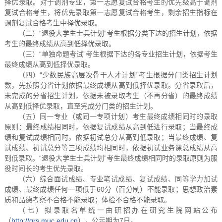
择优录取。对于调剂专业，第一志愿复试合格考生的优先级高于调剂
复试合格考生，将优先录取第一志愿复试合格考生，剩余招生指标在
调剂复试合格考生中择优录取。
（二）“退役大学生士兵计划”考生根据分类下达的招生计划，依据
考生的最终成绩从高到低择优录取。
（三）“单独命题考试”考生根据下达的各专业招生计划，依据考生
最终成绩从高到低择优录取。
（四）“少数民族高层次骨干人才计划”考生根据分门类招生计划
数，先按照分省计划依据最终成绩从高到低择优录取。分省录取后，
未完成的分省招生计划，依据未被录取考生（不再分省）的最终成绩
从高到低择优录取，直至完成分门类的招生计划。
（五）同一专业（或同一专项计划）考生最终成绩相同时的录取
原则：最终成绩相同时，依据复试成绩从高到低进行录取；当最终成
绩和复试成绩相同时，依据初试总分从高到低录取；当最终成绩、复
试成绩、初试总分等三项成绩均相同时，依据初试业务课总成绩从高
到低录取。“退役大学生士兵计划”考生最终成绩相同时的录取原则为服
役时间长的考生优先录取。
（六）综合面试成绩、专业笔试成绩、复试成绩、同等学力加试
成绩、最终成绩任何一项低于60分（百分制）不能录取；思想政治素
质和品德考察不合格不能录取；体检不合格不能录取。
（七）拟录取名单统一由研招办在研究生院网站公布
（
http://grs.muc.edu.cn
），公示期为7日。