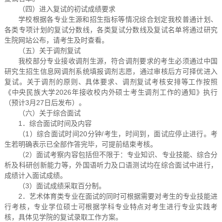
（四）进入复试的初试成绩要求
学校根据各专业生源和招生指标等情况综合划定我校普通计划、
各类专项计划的复试分数线，各类复试分数线及复试名单将通过研究
生院网站公布，请考生及时查看。
（五）关于调剂复试
我校部分专业接收调剂生源，符合调剂要求的考生必须通过中国
研究生招生信息网调剂系统填报调剂志愿，通过审核后方可择优进入
复试。关于调剂的原则、具体要求、调剂复试考核安排等工作按照
《中央民族大学2026年接收校内外硕士考生调剂工作的通知》执行
（预计3月27日后发布）。
（六）关于综合面试
1．综合面试时间及内容
（1）综合面试时间20分钟/考生，时间到，面试应停止进行。考
生若明确表示已全部作答完毕，可提前结束考核。
（2）面试考察内容包括但不限于：专业知识、专业技能、综合分
析及科研创新能力等，外国语听力及口语测试均在综合面试中进行，
成绩计入面试成绩。
（3）面试成绩采取百分制。
2．艺术体育类专业在面试的同时可根据需要对考生的专业技能进
行考核，专业学位硕士可根据学科专业特点对考生进行专业实践考
核，具体见学院的复试录取工作方案。