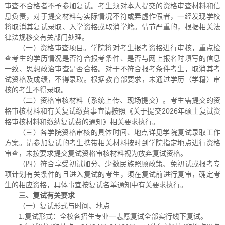
审查不合格者不予参加复试。考生须对本人提交的资格审查材料和信
息负责，对于提交材料与实际情况不符或弄虚作假者，一经发现学校
将取消其复试录取、入学资格或取消学籍。情节严重的，根据相关法
律法规移交有关部门处理。
（一）资格审查项目。学院将对考生报考资格进行审核，重点检
查考生的学历情况是否符合报考条件、是否与网上报名时填写的信息
一致、思想政治审查是否合格。对于不符合报考条件考生，取消其考
试资格及成绩，不得录取。根据教育部要求，未通过学历（学籍）审
核的考生不得录取。
（二）资格审核材料（系统上传、现场提交）。考生需提交的资
格审核材料和有关复试缴费事宜请按照《关于提交2026年硕士复试资
格审核材料和缴纳复试费的通知》相关要求执行。
（三）各学院资格审核的具体时间、地点详见学院复试录取工作
方案。请参加复试的考生携带相关材料按时到学院指定地点进行资格
审查，未按要求提交复试资格审核材料视为放弃复试资格。
（四）符合享受初试加分、少数民族照顾政策、免初试或报考专
项计划有关条件的且进入复试的考生，须在复试前进行复审，确定考
生的相应资格，具体事宜按复试名单通知中有关要求执行。
三、复试有关要求
（一）复试形式与时间、地点
1.复试形式：全校各招生专业一志愿复试全部实行线下复试。