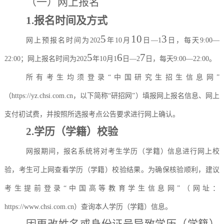
（一）
网上报名
1.报名时间及方式
5
10
3
网上预报名时间为
202
年
10月
日
—1
日，每天
9:00—
5
6
7
22:00；网上报名时间为202
年
10月1
日
—2
日，每天
9:00—22:00。
所有考生均须登录
“中国研究生招生信息网”
（https://yz.chsi.com.cn，以下简称“研招网”）填报网上报名信息、网上
支付初试费，并按照所选报考点公告要求进行网上确认。
2.学历（学籍）校验
网报期间，报名系统将对考生学历（学籍）信息进行网上校
验，考生可上网查看学历（学籍）校验结果。为确保核验顺利，建议
考生提前登录
“中国高等教育学生信息网”（网址：
https://www.chsi.com.cn）查询本人学历（学籍）信息。
因更改姓名或身份证号导致学历（学籍）