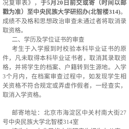
况复审表》，
于
5
月
20
日前交或寄（时间以邮
戳为准）至中央民族大学研招办(北智楼
314
)
。
成绩不及格和思想政治审查未通过者将取消录
取资格。
二、学历及学位证书的审查
考生于入学报到时校验本科毕业证书的原
件，凡未取得本科毕业证书者，取消其录取资
格，并将学生的档案、户籍转到生源地。入学
3
个
月内，在档案审查过程中，如发现学生相
关资格不符合规定或弄虚作假者，一经查实，
取消入学资格。
邮寄地址：北京市海淀区中关村南大街
27
号中央民族
大学
北智楼
314
室