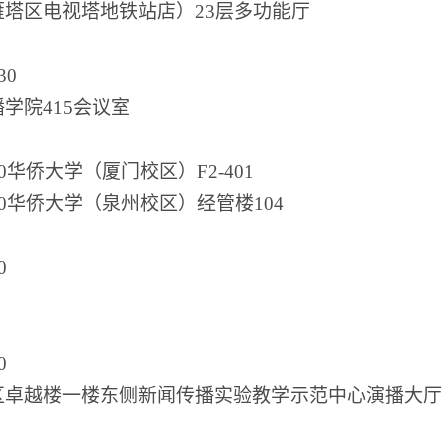
雁塔区电视塔地铁站店
）
23层多功能厅
30
播学院
415会议室
:00华侨大学（厦门校区）F2-401
2:00华侨大学（泉州校区）经管楼104
0
0
区卓越楼一楼东侧新闻传播实验教学示范中心演播大厅